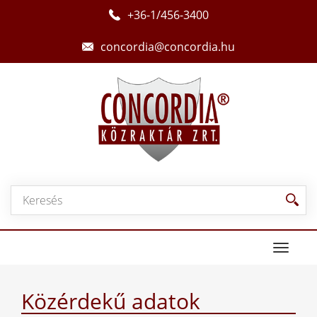
+36-1/456-3400
concordia@concordia.hu
Toggle
navigat
Közérdekű adatok