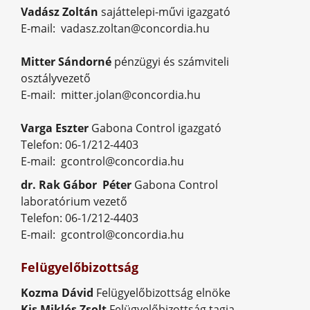
Vadász Zoltán
sajáttelepi-művi igazgató
E-mail: vadasz.zoltan@concordia.hu
Mitter Sándorné
pénzügyi és számviteli
osztályvezető
E-mail: mitter.jolan@concordia.hu
Varga Eszter
Gabona Control igazgató
Telefon: 06-1/212-4403
E-mail: gcontrol@concordia.hu
dr. Rak Gábor Péter
Gabona Control
laboratórium vezető
Telefon: 06-1/212-4403
E-mail: gcontrol@concordia.hu
Felügyelőbizottság
Kozma Dávid
 F
elügyelőbizottság elnöke
Kis Miklós Zsolt
 F
elügyelőbizottság tagja