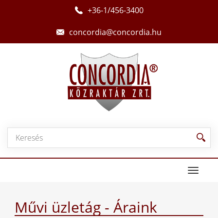
+36-1/456-3400
concordia@concordia.hu
Toggle
navigat
Művi üzletág - Áraink