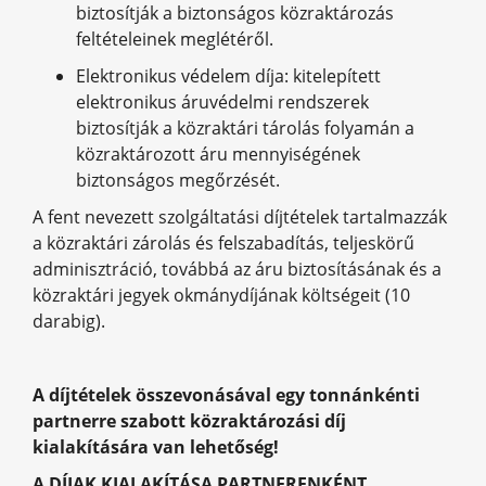
biztosítják a biztonságos közraktározás
feltételeinek meglétéről.
Elektronikus védelem díja: kitelepített
elektronikus áruvédelmi rendszerek
biztosítják a közraktári tárolás folyamán a
közraktározott áru mennyiségének
biztonságos megőrzését.
A fent nevezett szolgáltatási díjtételek tartalmazzák
a közraktári zárolás és felszabadítás, teljeskörű
adminisztráció, továbbá az áru biztosításának és a
közraktári jegyek okmánydíjának költségeit (10
darabig).
A díjtételek összevonásával egy tonnánkénti
partnerre szabott közraktározási díj
kialakítására van lehetőség!
A DÍJAK KIALAKÍTÁSA PARTNERENKÉNT