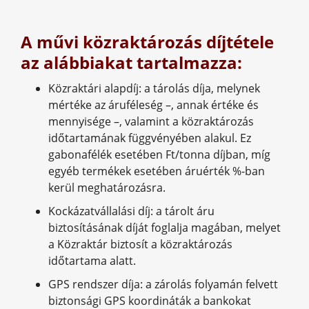
A művi közraktározás díjtétele
az alábbiakat tartalmazza:
Közraktári alapdíj: a tárolás díja, melynek
mértéke az áruféleség –, annak értéke és
mennyisége –, valamint a közraktározás
időtartamának függvényében alakul. Ez
gabonafélék esetében Ft/tonna díjban, míg
egyéb termékek esetében áruérték %-ban
kerül meghatározásra.
Kockázatvállalási díj: a tárolt áru
biztosításának díját foglalja magában, melyet
a Közraktár biztosít a közraktározás
időtartama alatt.
GPS rendszer díja: a zárolás folyamán felvett
biztonsági GPS koordináták a bankokat