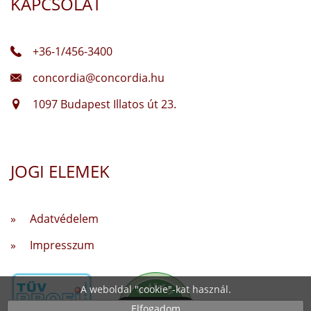
KAPCSOLAT
+36-1/456-3400
concordia@concordia.hu
1097 Budapest Illatos út 23.
JOGI ELEMEK
» Adatvédelem
» Impresszum
A weboldal "cookie"-kat használ.
Elfogadom