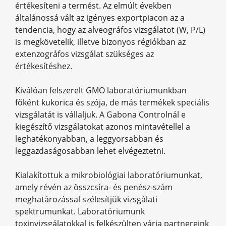
értékesíteni a termést. Az elmúlt években
általánossá vált az igényes exportpiacon az a
tendencia, hogy az alveográfos vizsgálatot (W, P/L)
is megkövetelik, illetve bizonyos régiókban az
extenzográfos vizsgálat szükséges az
értékesítéshez.
Kiválóan felszerelt GMO laboratóriumunkban
főként kukorica és szója, de más termékek speciális
vizsgálatát is vállaljuk. A Gabona Controlnál e
kiegészítő vizsgálatokat azonos mintavétellel a
leghatékonyabban, a leggyorsabban és
leggazdaságosabban lehet elvégeztetni.
Kialakítottuk a mikrobiológiai laboratóriumunkat,
amely révén az összcsíra- és penész-szám
meghatározással szélesítjük vizsgálati
spektrumunkat. Laboratóriumunk
toxinvizsgálatokkal is felkészülten várja partnereink