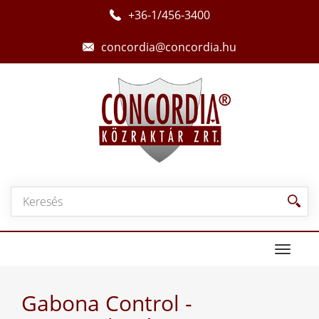
+36-1/456-3400
concordia@concordia.hu
Toggle
navigat
Gabona Control -