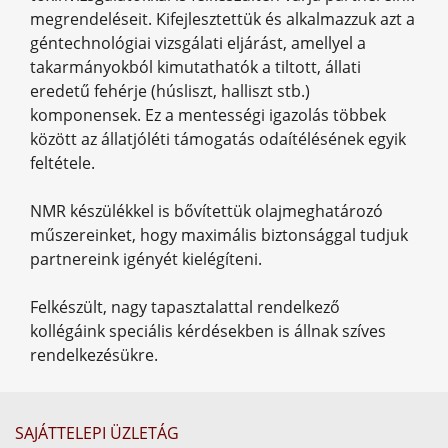
megrendeléseit. Kifejlesztettük és alkalmazzuk azt a
géntechnológiai vizsgálati eljárást, amellyel a
takarmányokból kimutathatók a tiltott, állati
eredetű fehérje (húsliszt, halliszt stb.)
komponensek. Ez a mentességi igazolás többek
között az állatjóléti támogatás odaítélésének egyik
feltétele.
NMR készülékkel is bővítettük olajmeghatározó
műszereinket, hogy maximális biztonsággal tudjuk
partnereink igényét kielégíteni.
Felkészült, nagy tapasztalattal rendelkező
kollégáink speciális kérdésekben is állnak szíves
rendelkezésükre.
SAJÁTTELEPI ÜZLETÁG