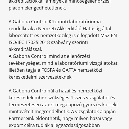
akkreditációkkal, amelyek a minőségellenőrzési
piacon elengedhetetlenek.
A Gabona Control Központi laboratóriuma
rendelkezik a Nemzeti Akkreditáló Hatóság által
kibocsátott és nemzetközileg is elfogadott MSZ EN
ISO/IEC 17025:2018 szabvány szerinti
akkreditálással.
A Gabona Control mind az ellenőrzési
tevékenységet, mind a laboratóriumi vizsgálatokat
illetően tagja a FOSFA és GAFTA nemzetközi
kereskedelmi szervezeteknek.
A Gabona Controlnál a hazai és nemzetközi
kereskedelemhez szükséges összes vizsgálatot és
természetesen az ezt megalapozó gyors és korrekt
mintavételt megrendelhetik. A vizsgálatok alapján
Partnereink eldönthetik, hogy milyen hazai vagy
export célra tudják a leggazdaságosabban